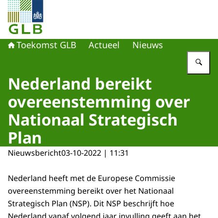
Naar de homepage van Toekomst GLB
Toekomst GLB
Actueel
Nieuws
Vu
Nederland bereikt
overeenstemming over
Nationaal Strategisch
Plan
Nieuwsbericht
03-10-2022 | 11:31
Nederland heeft met de Europese Commissie
overeenstemming bereikt over het Nationaal
Strategisch Plan (NSP). Dit NSP beschrijft hoe
Nederland vanaf volgend jaar invulling geeft aan het